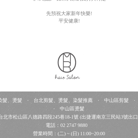
先預祝大家新年快樂!
平安健康!
染髮、燙髮
·
台北剪髮、燙髮、染髮推薦
·
中山區剪髮
·
中山區燙髮
5台北市松山
區八德路四段245巷18-1號
(出捷運南京三民站3號出口
電話：02 2747 9880
營業時間：(二) ~ (日) 11:00~20:00