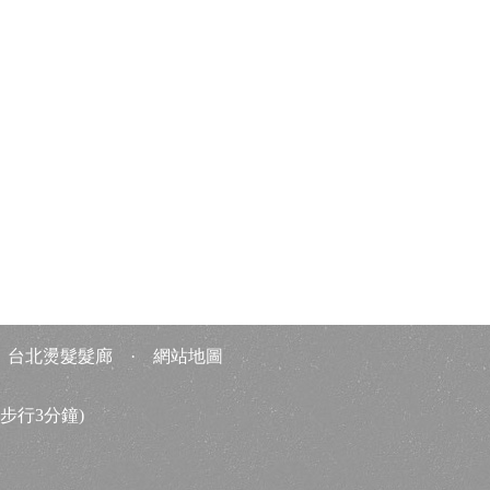
·
台北燙髮髮廊
·
網站地圖
步行3分鐘)