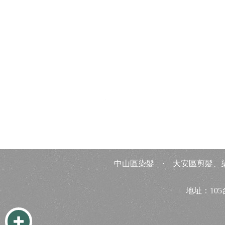
中山區染髮
·
大安區剪髮、
地址：
10